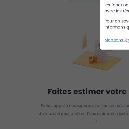
les fonction
avec les ré
Pour en sav
informons qu
Mentions lé
Faites estimer votre
Faites appel à nos experts et à leur connaiss
du marché pour profiter d’une estimation juste 
!