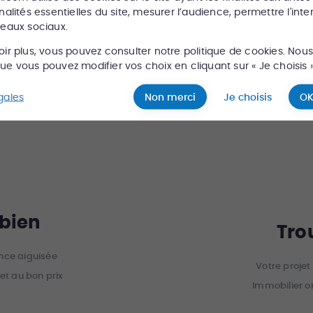
nalités essentielles du site, mesurer l’audience, permettre l'inte
seaux sociaux.
oir plus, vous pouvez consulter notre politique de cookies. Nou
e vous pouvez modifier vos choix en cliquant sur « Je choisis »
gales
Non merci
Je choisis
OK
 bien
Tro
ance aiguisée
Votre projet
et au bon prix
Immobilier o