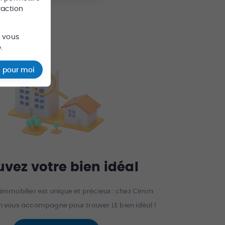
raction
s vous
.
 pour moi
uvez votre bien idéal
 immobilier est unique et précieux : chez Cimm
n vous accompagne pour trouver LE bien idéal !