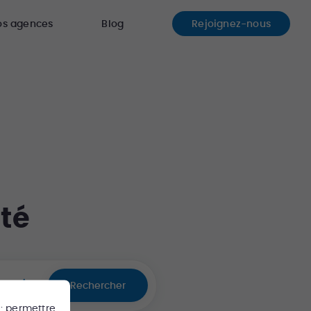
os agences
Blog
Rejoignez-nous
té
Rechercher
 : permettre