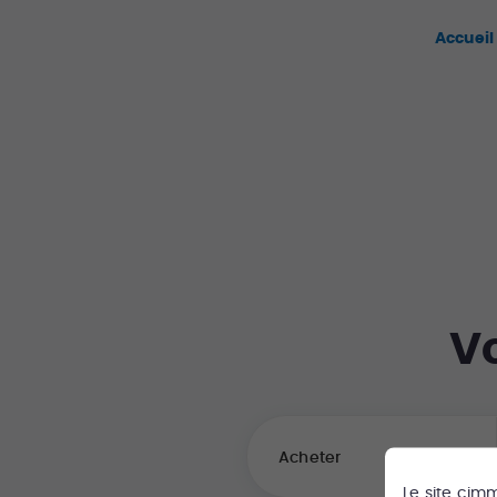
Accueil
V
Acheter
Le site
cim