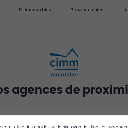
Estimer un bien
Trouver un bien
N
os agences de proximi
Un bien
m.com
utilise des cookies sur le site ayant les finalités suivantes